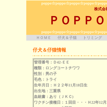
poppo☆poppo☆poppo☆poppo☆popp
株式会
ＰＯＰＰＯ
poppo☆poppo☆poppo☆poppo☆popp
ＨＯＭＥ
仔犬＆子猫
トリミング
仔犬＆仔猫情報
管理番号：Ｄ42-ＥＥ
種類：ロングコートチワワ
性別：男の子
毛色：トライ
生年月日：Ｈ２２年11月18日生
出生地：三重県
血統書：あり（ＪＫＣ)
ワクチン接種日：１回目・・・Ｈ22年12月