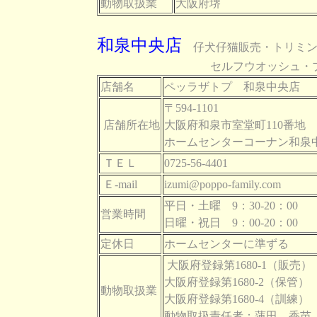
動物取扱業
大阪府堺
和泉中央店
仔犬仔猫販売・トリミン
セルフウオッシュ・プレミアム
店舗名
ペッラザトプ 和泉中央店
〒594-1101
店舗所在地
大阪府和泉市室堂町110番地
ホームセンターコーナン和泉
ＴＥＬ
0725-56-4401
Ｅ-mail
izumi@poppo-family.com
平日・土曜 9：30-20：00
営業時間
日曜・祝日 9：00-20：00
定休日
ホームセンターに準ずる
大阪府登録第1680-1（販売）
大阪府登録第1680-2（保管）
動物取扱業
大阪府登録第1680-4（訓練）
動物取扱責任者：蓮田 香苗