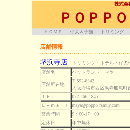
株式会
ＰＯＰＰＯ
ＨＯＭＥ
仔犬＆子猫
トリミング
店舗情報
堺浜寺店
トリミング・ホテル・仔犬仔
店舗名
ペットランド マヤ
〒592-8342
店舗所在地
大阪府堺市西区浜寺船尾町西3
ＴＥＬ
072-266-1845
Ｅ－ｍａｉｌ
maya@poppo-family.com
営業時間
9：00-17：00
定休日
年中無休