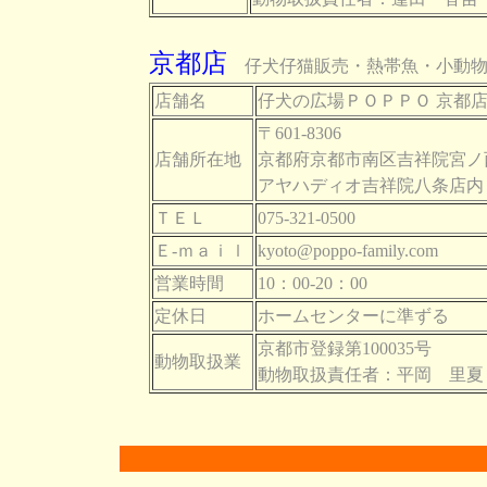
京都店
仔犬仔猫販売・熱帯魚・小動物・
店舗名
仔犬の広場ＰＯＰＰＯ 京都
〒601-8306
店舗所在地
京都府京都市南区吉祥院宮ノ西
アヤハディオ吉祥院八条店内
ＴＥＬ
075-321-0500
Ｅ-ｍａｉｌ
kyoto@poppo-family.com
営業時間
10：00-20：00
定休日
ホームセンターに準ずる
京都市登録第100035号
動物取扱業
動物取扱責任者：平岡 里夏