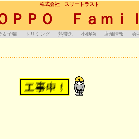
株式会社 スリートラスト
ＯＰＰＯ Ｆａｍｉ
犬＆子猫
トリミング
熱帯魚
小動物
店舗情報
会
報