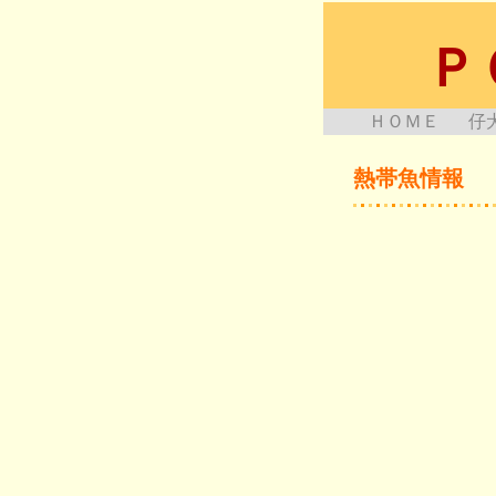
Ｐ
ＨＯＭＥ
仔
熱帯魚情